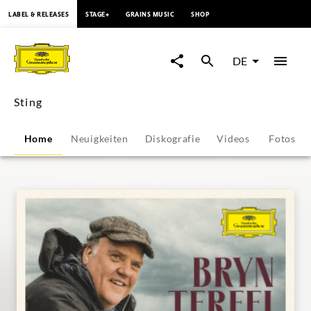
springen
LABEL & RELEASES
STAGE+
GRAINS MUSIC
SHOP
Sting
-
DE
Übersicht
Sting
|
Home
Neuigkeiten
Diskografie
Videos
Fotos
Deutsche
Grammophon