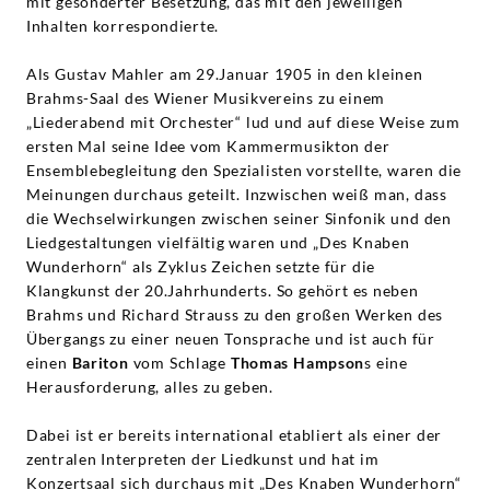
mit gesonderter Besetzung, das mit den jeweiligen
Inhalten korrespondierte.
Als Gustav Mahler am 29.Januar 1905 in den kleinen
Brahms-Saal des Wiener Musikvereins zu einem
„Liederabend mit Orchester“ lud und auf diese Weise zum
ersten Mal seine Idee vom Kammermusikton der
Ensemblebegleitung den Spezialisten vorstellte, waren die
Meinungen durchaus geteilt. Inzwischen weiß man, dass
die Wechselwirkungen zwischen seiner Sinfonik und den
Liedgestaltungen vielfältig waren und „Des Knaben
Wunderhorn“ als Zyklus Zeichen setzte für die
Klangkunst der 20.Jahrhunderts. So gehört es neben
Brahms und Richard Strauss zu den großen Werken des
Übergangs zu einer neuen Tonsprache und ist auch für
einen
Bariton
vom Schlage
Thomas Hampson
s eine
Herausforderung, alles zu geben.
Dabei ist er bereits international etabliert als einer der
zentralen Interpreten der Liedkunst und hat im
Konzertsaal sich durchaus mit „Des Knaben Wunderhorn“