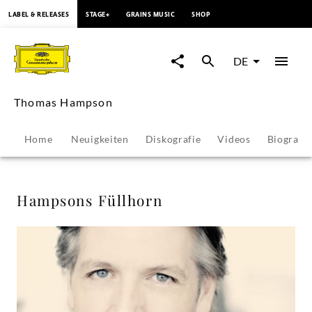
springen
LABEL & RELEASES
STAGE+
GRAINS MUSIC
SHOP
Hampsons
Füllhorn
DE
-
Thomas Hampson
Thomas
Home
Neuigkeiten
Diskografie
Videos
Biografie
Hampson
|
Hampsons Füllhorn
Deutsche
Grammophon