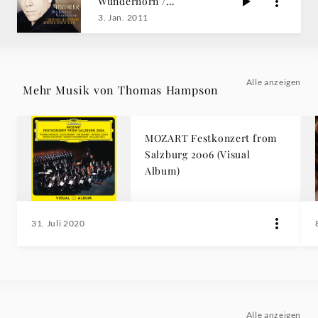
Wunderhorn /
Thomas Hampson
3. Jan. 2011
Alle anzeigen
Mehr Musik von Thomas Hampson
MOZART Festkonzert from
Salzburg 2006 (Visual
Album)
31. Juli 2020
Alle anzeigen