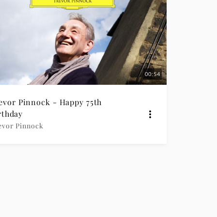
00:54
evor Pinnock - Happy 75th
rthday
evor Pinnock