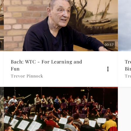
00:57
Bach: WTC - For Learning and
Tr
Fun
Bi
Trevor Pinnock
Tr