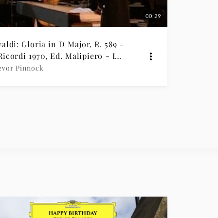
00:29
valdi: Gloria in D Major, R. 589 -
Ricordi 1970, Ed. Malipiero - II.
 in terra pax hominibus
evor Pinnock