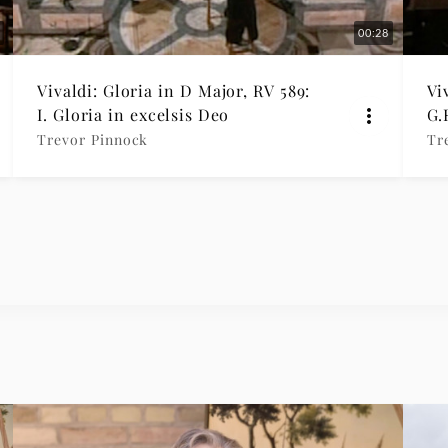
00:28
Vivaldi: Gloria in D Major, RV 589:
Vi
I. Gloria in excelsis Deo
G.
Et
Trevor Pinnock
Tr