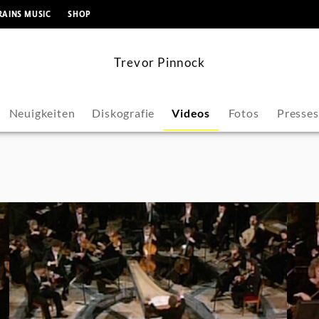
springen
RAINS MUSIC
SHOP
Trevor Pinnock
Neuigkeiten
Diskografie
Videos
Fotos
Presse