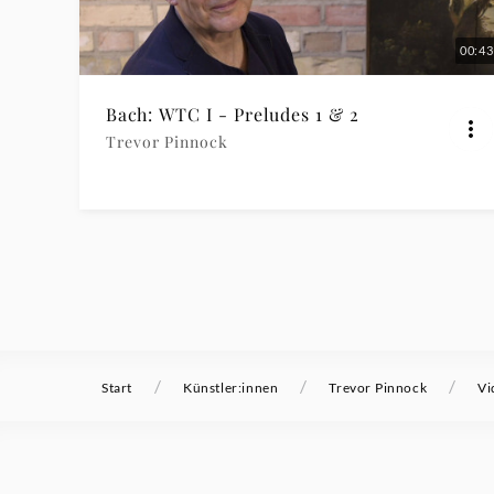
00:43
Bach: WTC I - Preludes 1 & 2
Trevor Pinnock
/
/
/
Start
Künstler:innen
Trevor Pinnock
Vi