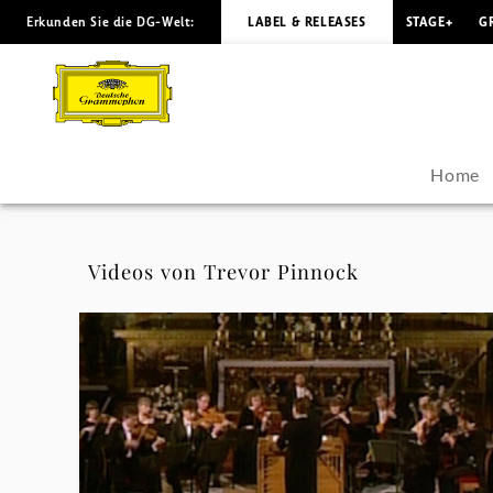
Erkunden Sie die DG-Welt:
LABEL & RELEASES
STAGE+
G
Trevor
Pinnock
-
Home
Videos
|
Videos von Trevor Pinnock
Deutsche
Grammophon