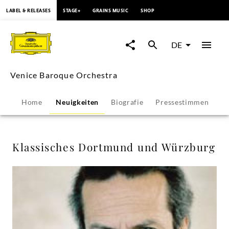
springen
LABEL & RELEASES
STAGE+
GRAINS MUSIC
SHOP
Klassisches
Dortmund
DE
und
Venice Baroque Orchestra
Würzburg
Home
Neuigkeiten
Biografie
Pressestimmen
-
Venice
Klassisches Dortmund und Würzburg
Baroque
Orchestra
|