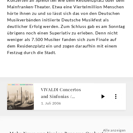
Konzerten an Spielorten wie dem Residenzplatz oder dem
Mainfranken-Theater. Etwa eine Viertelmillion Menschen
hörte ihnen zu und so lässt sich das von den Deutschen
Musikverbänden initiierte Deutsche Musikfest als
deutlicher Erfolg werden. Zum Schluss gab es am Sonntag
übrigens noch einen Superlativ zu erleben. Denn nicht
weniger als 7.500 Musiker fanden sich zum Finale auf
dem Residenzplatz ein und zogen daraufhin mit einem
Festzug durch die Stadt.
VIVALDI Concertos
and Sinfonias /
Marcon
1. Juli 2006
Alle anzeigen