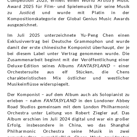
Competition 2025, erhielt einen World Artistry Music
Award 2025 für Film- und Spielemusik (für seine Musik
zu
Justice
) und wurde mit Platin in der
Kompositionskategorie der Global Genius Music Awards
ausgezeichnet.
Im Juli 2025 unterzeichnete Yu-Peng Chen einen
Exklusivvertrag bei Deutsche Grammophon und wurde
damit der erste chinesische Komponist überhaupt, der je
bei diesem Label unter Vertrag genommen wurde. Die
Zusammenarbeit beginnt mit der Veröffentlichung einer
Deluxe-Edition seines Albums
FANTASYLAND
– einer
Orchestersuite aus elf Stücken, die Chens
charakteristischen Mix östlicher und westlicher
Musikeinflüsse widerspiegelt.
Der Komponist – auf dem Album auch als Solopianist zu
erleben – nahm
FANTASYLAND
in den Londoner Abbey
Road Studios gemeinsam mit dem London Philharmonic
Orchestra unter Leitung von Robert Ziegler auf. Das
Album erschien im Juli 2024 digital und war ein großer
Erfolg, insbesondere in China, wo das Shanghai
Philharmonic Orchestra seine Musik in zwei