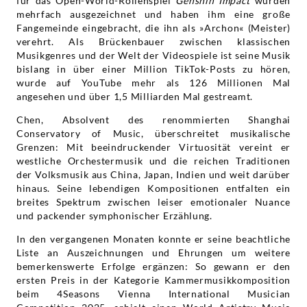
für das Open-World-Rollenspiel
Genshin Impact
wurden
mehrfach ausgezeichnet und haben ihm eine große
Fangemeinde eingebracht, die ihn als »Archon« (Meister)
verehrt. Als Brückenbauer zwischen klassischen
Musikgenres und der Welt der Videospiele ist seine Musik
bislang in über einer Million TikTok-Posts zu hören,
wurde auf YouTube mehr als 126 Millionen Mal
angesehen und über 1,5 Milliarden Mal gestreamt.
Chen, Absolvent des renommierten Shanghai
Conservatory of Music, überschreitet musikalische
Grenzen: Mit beeindruckender Virtuosität vereint er
westliche Orchestermusik und die reichen Traditionen
der Volksmusik aus China, Japan, Indien und weit darüber
hinaus. Seine lebendigen Kompositionen entfalten ein
breites Spektrum zwischen leiser emotionaler Nuance
und packender symphonischer Erzählung.
In den vergangenen Monaten konnte er seine beachtliche
Liste an Auszeichnungen und Ehrungen um weitere
bemerkenswerte Erfolge ergänzen: So gewann er den
ersten Preis in der Kategorie Kammermusikkomposition
beim 4Seasons Vienna International Musician