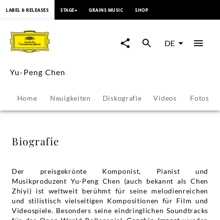
springen
LABEL & RELEASES
STAGE+
GRAINS MUSIC
SHOP
Yu-
Peng
DE
Chen
Yu-Peng Chen
-
Home
Neuigkeiten
Diskografie
Videos
Fotos
Biografie
|
Biografie
Deutsche
Der preisgekrönte Komponist, Pianist und
Musikproduzent Yu-Peng Chen (auch bekannt als Chen
Grammophon
Zhiyi) ist weltweit berühmt für seine melodienreichen
und stilistisch vielseitigen Kompositionen für Film und
Videospiele. Besonders seine eindringlichen Soundtracks