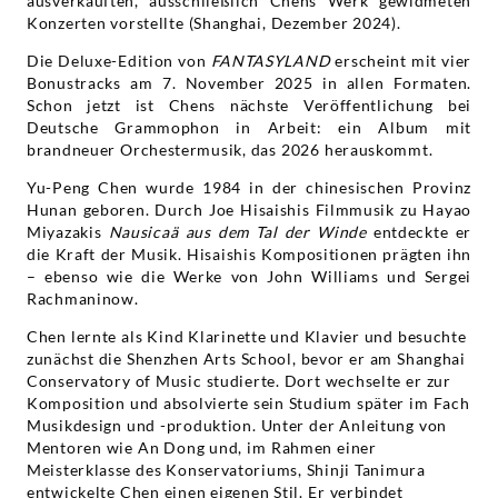
ausverkauften, ausschließlich Chens Werk gewidmeten
Konzerten vorstellte (Shanghai, Dezember 2024).
Die Deluxe-Edition von
FANTASYLAND
erscheint mit vier
Bonustracks am 7. November 2025 in allen Formaten.
Schon jetzt ist Chens nächste Veröffentlichung bei
Deutsche Grammophon in Arbeit: ein Album mit
brandneuer Orchestermusik, das 2026 herauskommt.
Yu-Peng Chen wurde 1984 in der chinesischen Provinz
Hunan geboren. Durch Joe Hisaishis Filmmusik zu Hayao
Miyazakis
Nausicaä aus dem Tal der Winde
entdeckte er
die Kraft der Musik. Hisaishis Kompositionen prägten ihn
– ebenso wie die Werke von John Williams und Sergei
Rachmaninow.
Chen lernte als Kind Klarinette und Klavier und besuchte
zunächst die Shenzhen Arts School, bevor er am Shanghai
Conservatory of Music studierte. Dort wechselte er zur
Komposition und absolvierte sein Studium später im Fach
Musikdesign und -produktion. Unter der Anleitung von
Mentoren wie An Dong und, im Rahmen einer
Meisterklasse des Konservatoriums, Shinji Tanimura
entwickelte Chen einen eigenen Stil. Er verbindet