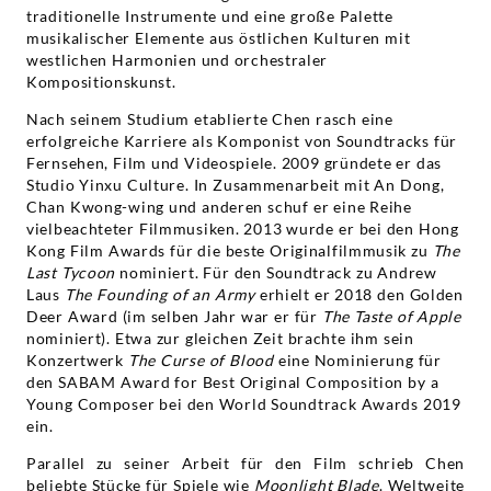
traditionelle Instrumente und eine große Palette
musikalischer Elemente aus östlichen Kulturen mit
westlichen Harmonien und orchestraler
Kompositionskunst.
Nach seinem Studium etablierte Chen rasch eine
erfolgreiche Karriere als Komponist von Soundtracks für
Fernsehen, Film und Videospiele. 2009 gründete er das
Studio Yinxu Culture. In Zusammenarbeit mit An Dong,
Chan Kwong-wing und anderen schuf er eine Reihe
vielbeachteter Filmmusiken. 2013 wurde er bei den Hong
Kong Film Awards für die beste Originalfilmmusik zu
The
Last Tycoon
nominiert. Für den Soundtrack zu Andrew
Laus
The Founding of an Army
erhielt er 2018 den Golden
Deer Award (im selben Jahr war er für
The Taste of Apple
nominiert). Etwa zur gleichen Zeit brachte ihm sein
Konzertwerk
The Curse of Blood
eine Nominierung für
den SABAM Award for Best Original Composition by a
Young Composer bei den World Soundtrack Awards 2019
ein.
Parallel zu seiner Arbeit für den Film schrieb Chen
beliebte Stücke für Spiele wie
Moonlight Blade
. Weltweite