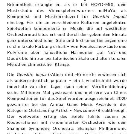
Bekanntheit erlangte er, als er bei HOYO-MiX, dem
Musikstudio des Videospielentwicklers miHoYo, als
Komponist und Musikproduzent für
Genshin Impact
einstieg. Für die an verschiedene Kulturen angelehnten
Spielwelten komponierte er Musik, die auf westlicher
Orchestermusik basiert und durch den gekonnten Einsatz
ganz unterschiedlicher Stile und Instrumentierungen eine
reiche lokale Färbung erhält – von Renaissance-Laute und
Polyfonie über nahöstliche Harmonien auf Ney und
Duduk bis hin zur pentatonischen Skala und alten tonalen
Melodien chinesischer Klänge.
Die
Genshin Impact-
Alben und -Konzerte erwiesen sich
als außerordentlich populär – ein Livemitschnitt wurde
innerhalb von drei Tagen nach seiner Veröffentlichung
sechs Millionen Mal gestreamt und mehrere von Chens
Kompositionen für das Spiel wurden ausgezeichnet. 2020
gewann er bei den Annual Game Music Awards in der
Kategorie Outstanding Artist – Newcomer/Breakthrough.
Der weltweite Erfolg des Spiels führte zudem zu
Kooperationen mit renommierten Orchestern wie dem
Shanghai Symphony Orchestra, Shanghai Philharmonic