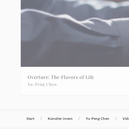
Overture: The Flavors of Life
Yu-Peng Chen
/
/
/
Start
Künstler:innen
Yu-Peng Chen
Vid