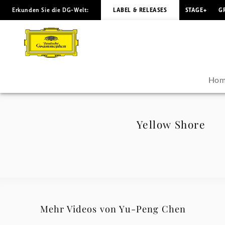
Erkunden Sie die DG-Welt:
LABEL & RELEASES
STAGE+
G
Yellow
Shore
-
Ho
Yu-
Peng
Yellow Shore
Chen
|
Deutsche
Mehr Videos von Yu-Peng Chen
Grammophon