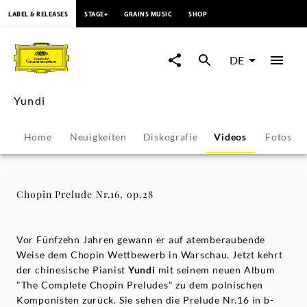
springen
LABEL & RELEASES
STAGE+
GRAINS MUSIC
SHOP
Chopin
Prelude
DE
Nr.16,
Yundi
op.28
Home
Neuigkeiten
Diskografie
Videos
Fotos
-
Yundi
Chopin Prelude Nr.16, op.28
|
Vor Fünfzehn Jahren gewann er auf atemberaubende
Deutsche
Weise dem Chopin Wettbewerb in Warschau. Jetzt kehrt
der chinesische Pianist
Yundi
mit seinem neuen Album
"The Complete Chopin Preludes" zu dem polnischen
Grammophon
Komponisten zurück. Sie sehen die Prelude Nr.16 in b-