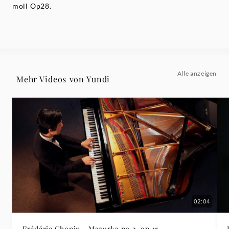
moll Op28.
Alle anzeigen
Mehr Videos von Yundi
02:04
Frédéric Chopin - Mazurka no.2, op.17