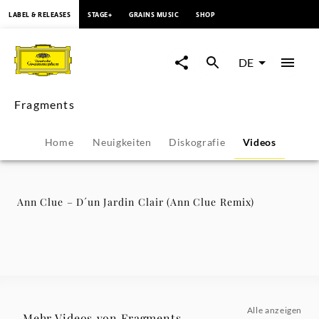
springen
LABEL & RELEASES
STAGE+
GRAINS MUSIC
SHOP
Ann
Clue
DE
–
Fragments
D
Home
Neuigkeiten
Diskografie
Videos
´un
Jardin
Ann Clue – D´un Jardin Clair (Ann Clue Remix)
Clair
(Ann
Clue
Alle anzeigen
Mehr Videos von Fragments