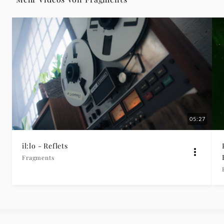
Remix)
-
Fragments
|
Deutsche
05:27
Grammophon
il:lo - Reflets
Fragments