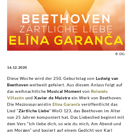
Moments
|
Deutsche
Grammophon
© DG
16.12.2020
Diese Woche wird der 250. Geburtstag von
Ludwig van
Beethoven
weltweit gefeiert. Aus diesem Anlass folgt auf
das weihnachtliche
Musical Moment
von
Rolando
Villazón
und
Xavier de Maistre
ein Werk von Beethoven.
Die Mezzosopranistin
Elīna Garanča
veröffentlicht das
Lied “
Zärtliche Liebe
” WoO 123, das Beethoven im Alter
von 25 Jahren komponiert hat. Das Liebeslied beginnt mit
dem Vers “Ich liebe dich, so wie du mich, Am Abend und
am Morgen” und basiert auf einem Gedicht von Karl