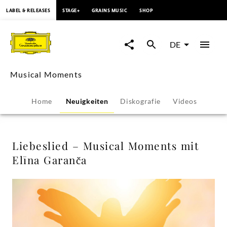
springen
LABEL & RELEASES
STAGE+
GRAINS MUSIC
SHOP
Liebeslied
–
DE
Musical
Musical Moments
Moments
Home
Neuigkeiten
Diskografie
Videos
mit
Elīna
Liebeslied – Musical Moments mit
Elīna Garanča
Garanča
-
Musical