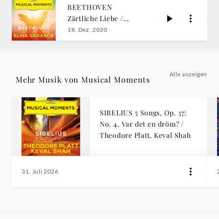
BEETHOVEN
Zärtliche Liebe /
Garanča
18. Dez. 2020
Alle anzeigen
Mehr Musik von Musical Moments
SIBELIUS 5 Songs, Op. 37:
No. 4, Var det en dröm? /
Theodore Platt, Keval Shah
31. Juli 2026