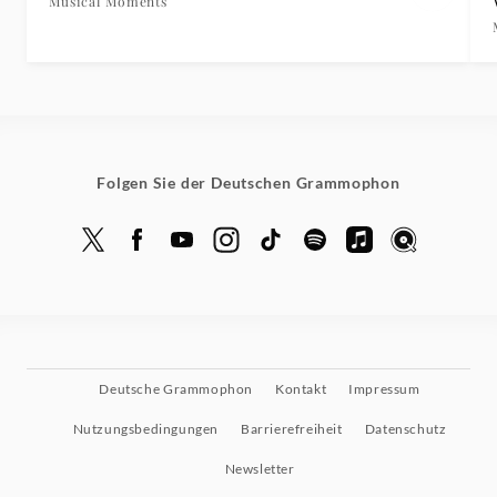
Musical Moments
Tempo
di
Menuetto
-
Folgen Sie der Deutschen Grammophon
Musical
Moments
|
Deutsche
Deutsche Grammophon
Kontakt
Impressum
Grammophon
Nutzungsbedingungen
Barrierefreiheit
Datenschutz
Newsletter