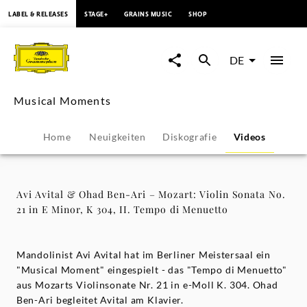
springen
LABEL & RELEASES
STAGE+
GRAINS MUSIC
SHOP
Avi
Avital
DE
&
Musical Moments
Ohad
Home
Neuigkeiten
Diskografie
Videos
Ben-
Ari
Avi Avital & Ohad Ben-Ari – Mozart: Violin Sonata No.
21 in E Minor, K 304, II. Tempo di Menuetto
–
Mozart:
Mandolinist Avi Avital hat im Berliner Meistersaal ein
"Musical Moment" eingespielt - das "Tempo di Menuetto"
aus Mozarts Violinsonate Nr. 21 in e-Moll K. 304. Ohad
Violin
Ben-Ari begleitet Avital am Klavier.