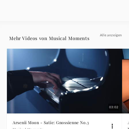
Sonata
No.
21
Alle anzeigen
Mehr Videos von Musical Moments
in
E
Minor,
K
304,
03:02
II.
Arsenii Moon - Satie: Gnossienne No.3