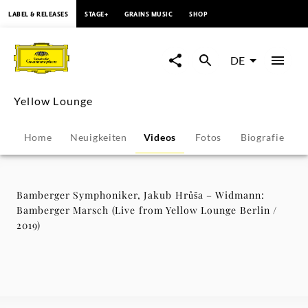
springen
LABEL & RELEASES
STAGE+
GRAINS MUSIC
SHOP
Bamberger
Symphoniker,
DE
Jakub
Yellow Lounge
Hrůša
Home
Neuigkeiten
Videos
Fotos
Biografie
P
–
Widmann:
Bamberger Symphoniker, Jakub Hrůša – Widmann:
Bamberger Marsch (Live from Yellow Lounge Berlin /
Bamberger
2019)
Marsch
(Live