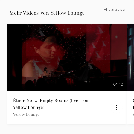
from
Alle anzeigen
Mehr Videos von Yellow Lounge
Yellow
Lounge
Berlin
/
2019)
04:42
-
Étude No. 4: Empty Rooms (live from
Yellow
Yellow Lounge)
Yellow Lounge
Lounge