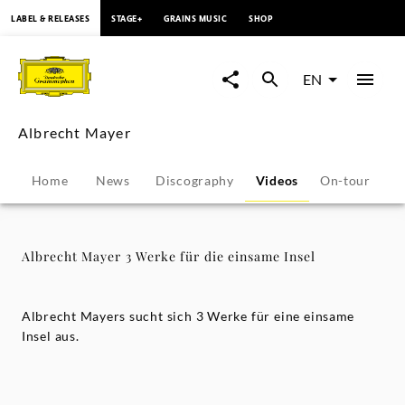
content
LABEL & RELEASES
STAGE+
GRAINS MUSIC
SHOP
Albrecht
Mayer
EN
3
Albrecht Mayer
Werke
Home
News
Discography
Videos
On-tour
P
für
die
Albrecht Mayer 3 Werke für die einsame Insel
einsame
Albrecht Mayers sucht sich 3 Werke für eine einsame
Insel
Insel aus.
-