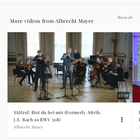
Albrecht
Show all
More videos from Albrecht Mayer
Mayer
|
Deutsche
Grammophon
03:09
Stölzel: Bist du bei mir (Formerly Attrib.
J.S. Bach as BWV 508)
Albrecht Mayer