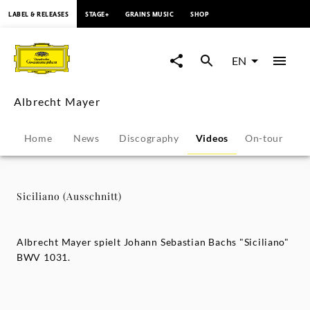
content
LABEL & RELEASES
STAGE+
GRAINS MUSIC
SHOP
Siciliano
(Ausschnitt)
EN
-
Albrecht Mayer
Albrecht
Home
News
Discography
Videos
On-tour
P
Mayer
|
Siciliano (Ausschnitt)
Deutsche
Albrecht Mayer spielt Johann Sebastian Bachs "Siciliano"
Grammophon
BWV 1031.