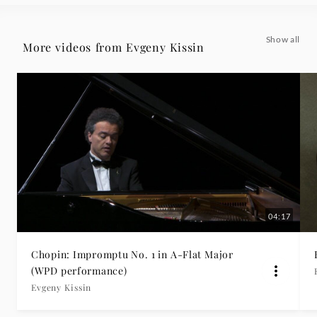
Grammophon
Show all
More videos from Evgeny Kissin
04:17
Chopin: Impromptu No. 1 in A-Flat Major
(WPD performance)
Evgeny Kissin