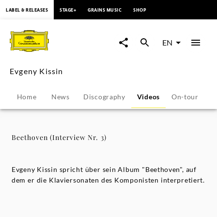
content
LABEL & RELEASES
STAGE+
GRAINS MUSIC
SHOP
Beethoven
(Interview
EN
Nr.
Evgeny Kissin
3)
Home
News
Discography
Videos
On-tour
P
-
Evgeny
Beethoven (Interview Nr. 3)
Kissin
Evgeny Kissin spricht über sein Album "Beethoven", auf
|
dem er die Klaviersonaten des Komponisten interpretiert.
Deutsche