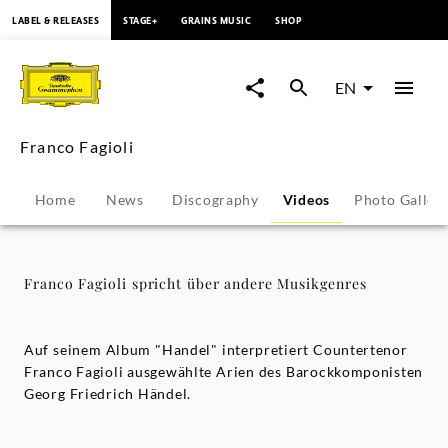
content
LABEL & RELEASES
STAGE+
GRAINS MUSIC
SHOP
Franco
Fagioli
EN
spricht
Franco Fagioli
über
Home
News
Discography
Videos
Photo Galler
andere
Musikgenres
Franco Fagioli spricht über andere Musikgenres
-
Auf seinem Album "Handel" interpretiert Countertenor
Franco
Franco Fagioli ausgewählte Arien des Barockkomponisten
Georg Friedrich Händel.
Fagioli