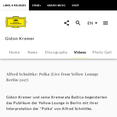
content
LABEL & RELEASES
STAGE+
GRAINS MUSIC
SHOP
Alfred
Schnittke:
EN
Polka
Gidon Kremer
(Live
Home
News
Discography
Videos
Photo Galler
from
Yellow
Alfred Schnittke: Polka (Live from Yellow Lounge
Berlin/2017)
Lounge
Berlin/2017)
Gidon Kremer und seine Kremerata Baltica begeisterten
das Publikum der Yellow Lounge in Berlin mit ihrer
Interpretation der "Polka" von Alfred Schnittke.
-