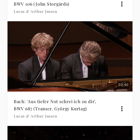
BWV 106 (John Storgårds)
Lucas & Arthur Jussen
03:40
Bach: 'Aus tiefer Not schrei ich zu dir',
BWV 687 (Transcr. György Kurtag)
Lucas & Arthur Jussen