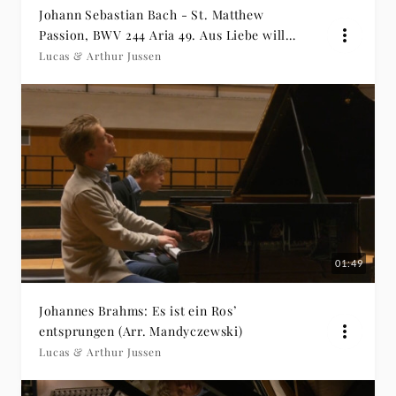
Johann Sebastian Bach - St. Matthew
Passion, BWV 244 Aria 49. Aus Liebe will
mein Heiland sterben – Arr. for for Piano
Lucas & Arthur Jussen
4 Hands (Arr. Elizabeth Joy Roe & Greg
Anderson)
01:49
Johannes Brahms: Es ist ein Ros’
entsprungen (Arr. Mandyczewski)
Lucas & Arthur Jussen