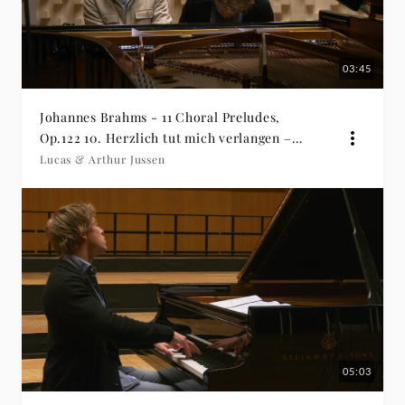
03:45
Johannes Brahms - 11 Choral Preludes,
Op.122 10. Herzlich tut mich verlangen –
Arr. for Piano 4 Hands (Arr. Eusebius
Lucas & Arthur Jussen
Mandyczewski)
05:03