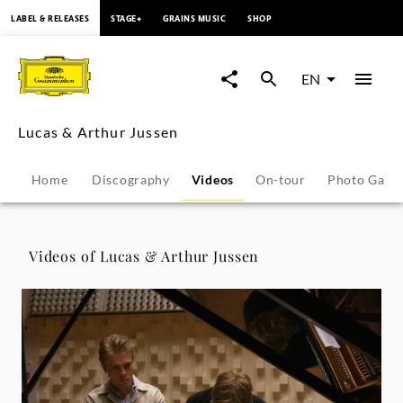
content
LABEL & RELEASES
STAGE+
GRAINS MUSIC
SHOP
Lucas
&
EN
Arthur
Lucas & Arthur Jussen
Jussen
Home
Discography
Videos
On-tour
Photo Galle
-
Videos
Videos of Lucas & Arthur Jussen
|
Deutsche
Grammophon