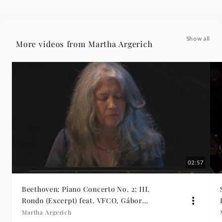
Show all
More videos from Martha Argerich
02:57
Beethoven: Piano Concerto No. 2: III.
Rondo (Excerpt) feat. VFCO, Gábor
Takács-Nagy
Martha Argerich