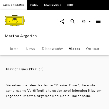
content
LABEL & RELEASES
STAGE+
GRAINS MUSIC
SHOP
Klavier
Duos
EN
(Trailer)
Martha Argerich
-
Home
News
Discography
Videos
On-tour
P
Martha
Argerich
Klavier Duos (Trailer)
|
Sie sehen hier den Trailer zu "Klavier Duos", die erste
Deutsche
gemeinsame Veröffentlichung der zwei lebenden Klavier-
Legenden, Martha Argerich und Daniel Barenboim.
Grammophon