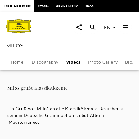
content
LABEL & RELEASES
STAGE+
GRAINS MUSIC
SHOP
Milos
grüßt
EN
KlassikAkzente
MILOŠ
-
Home
Discography
Videos
Photo Gallery
Biogr
MILOŠ
|
Milos grüßt KlassikAkzente
Deutsche
Ein Gruß von Miloš an alle KlassikAkzente-Besucher zu
Grammophon
seinem Deutsche Grammophon Debut Album
'Mediterráneo'.