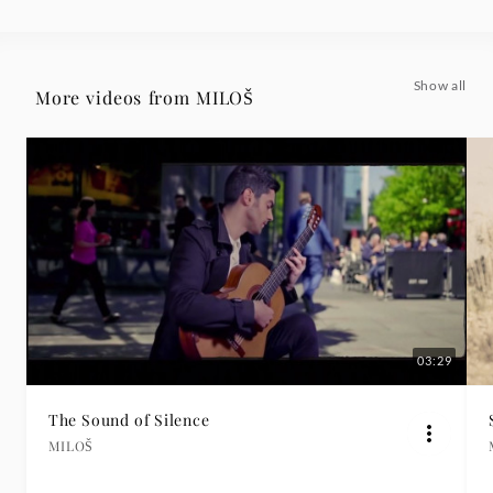
Show all
More videos from MILOŠ
03:29
The Sound of Silence
MILOŠ