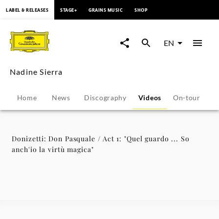
content
LABEL & RELEASES
STAGE+
GRAINS MUSIC
SHOP
Donizetti:
Don
EN
Pasquale
Nadine Sierra
/
Home
News
Discography
Videos
On-tour
P
Act
1:
Donizetti: Don Pasquale / Act 1: "Quel guardo ... So
anch'io la virtù magica"
"Quel
guardo
...