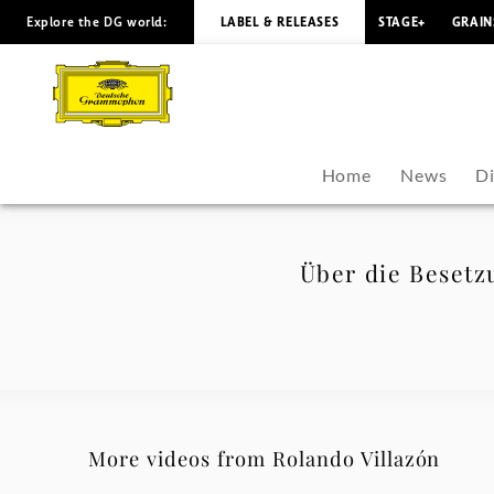
Explore the DG world:
LABEL & RELEASES
STAGE+
GRAIN
Über
die
Besetzung
Home
News
D
von
"Die
Über die Besetz
Zauberflöte"
-
Rolando
More videos from Rolando Villazón
Villazón