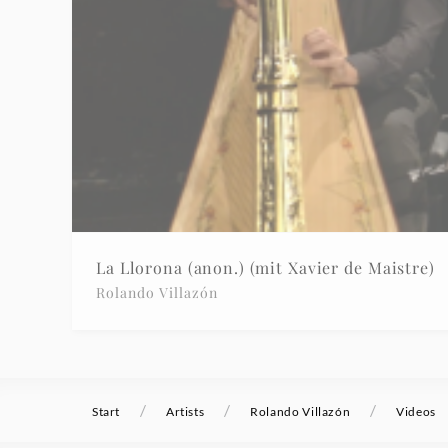
La Llorona (anon.) (mit Xavier de Maistre)
Rolando Villazón
/
/
/
Start
Artists
Rolando Villazón
Videos