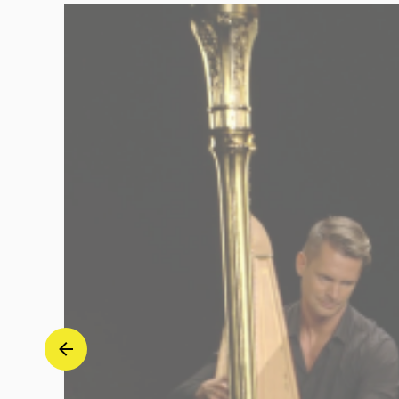
|
Deutsche
Grammophon