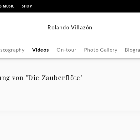
content
S MUSIC
SHOP
Rolando Villazón
iscography
Videos
On-tour
Photo Gallery
Biogr
ung von "Die Zauberflöte"