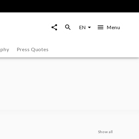
Menu
EN
aphy
Press Quotes
Show all