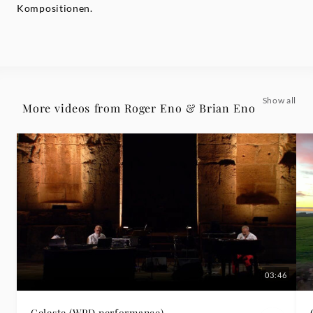
Kompositionen.
Grammophon
Show all
More videos from Roger Eno & Brian Eno
03:46
Celeste (WPD performance)