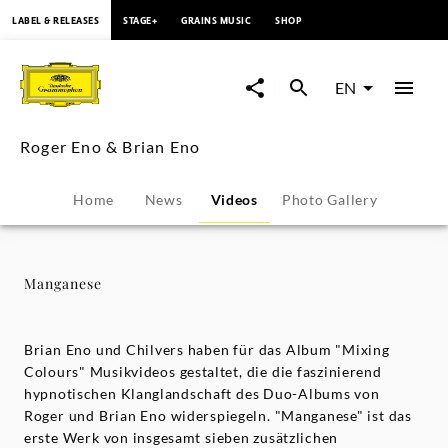
content
LABEL & RELEASES
STAGE+
GRAINS MUSIC
SHOP
Manganese
-
EN
Roger
Roger Eno & Brian Eno
Eno
Home
News
Videos
Photo Gallery
&
Brian
Manganese
Eno
Brian Eno und Chilvers haben für das Album "Mixing
|
Colours" Musikvideos gestaltet, die die faszinierend
hypnotischen Klanglandschaft des Duo-Albums von
Roger und Brian Eno widerspiegeln. "Manganese" ist das
Deutsche
erste Werk von insgesamt sieben zusätzlichen