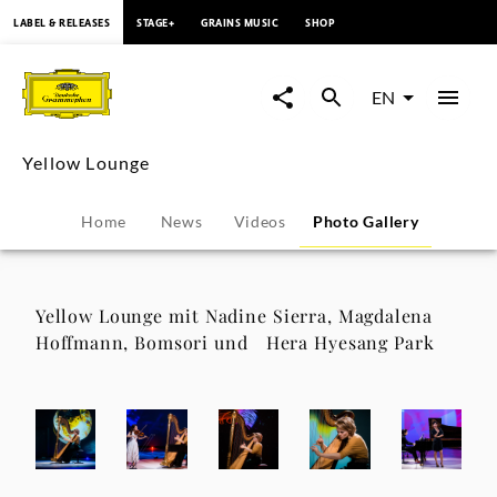
content
LABEL & RELEASES
STAGE+
GRAINS MUSIC
SHOP
Yellow
Lounge
EN
-
Yellow Lounge
Photo
Home
News
Videos
Photo Gallery
Gallery
|
Yellow Lounge mit Nadine Sierra, Magdalena
Hoffmann, Bomsori und Hera Hyesang Park
Deutsche
Grammophon