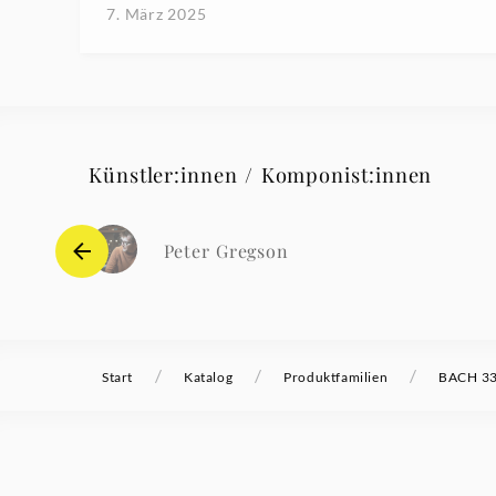
7. März 2025
Künstler:innen / Komponist:innen
Peter Gregson
/
/
/
Start
Katalog
Produktfamilien
BACH 333