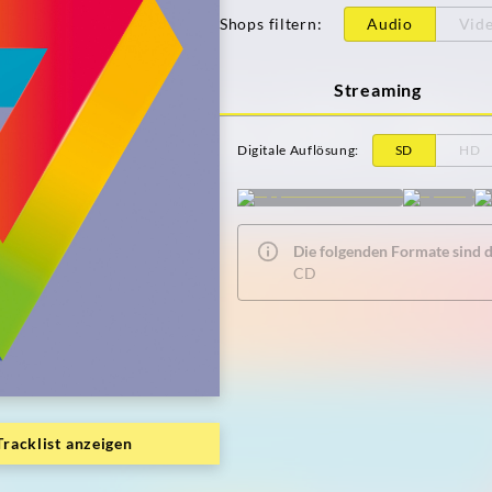
Shops filtern
:
Audio
Vid
Streaming
Digitale Auflösung
:
SD
HD
Die folgenden Formate sind de
CD
Tracklist anzeigen