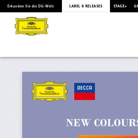
Erkunden Sie die DG-Welt:
LABEL & RELEASES
STAGE+
G
BACH
333
-
New
Colours
of
Bach
|
Deutsche