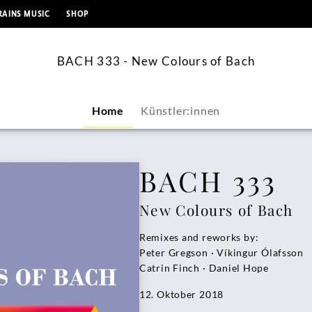
springen
RAINS MUSIC
SHOP
BACH 333 - New Colours of Bach
Home
Künstler:innen
BACH 333
New Colours of Bach
Remixes and reworks by:
Peter Gregson · Víkingur Ólafsson
Catrin Finch · Daniel Hope
12. Oktober 2018