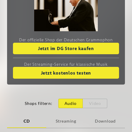
Der offizielle Shop der Deutschen Grammophon
Jetzt im DG Store kaufen
Der Streaming-Service
für klassische Musik
Jetzt kostenlos testen
Shops filtern
:
Audio
Video
CD
Streaming
Download