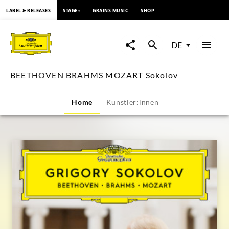
springen
LABEL & RELEASES
STAGE+
GRAINS MUSIC
SHOP
BEETHOVEN
BRAHMS
DE
MOZART
BEETHOVEN BRAHMS MOZART Sokolov
Sokolov
Home
Künstler:innen
|
Deutsche
Grammophon