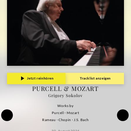
Jetzt reinhören
Tracklist anzeigen
PURCELL & MOZART
Grigory Sokolov
Works by
Purcell · Mozart
Rameau · Chopin · J.S. Bach
30. August 2024