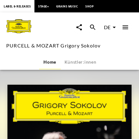
springen
LABEL & RELEASES
STAGE+
GRAINS MUSIC
SHOP
PURCELL
&
DE
MOZART
PURCELL & MOZART Grigory Sokolov
Grigory
Home
Künstler:innen
Sokolov
|
Deutsche
Grammophon