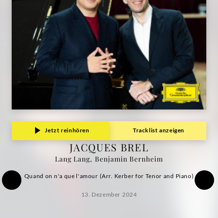
Benjamin
Bernheim
|
Deutsche
Grammophon
Jetzt reinhören
Tracklist anzeigen
JACQUES BREL
Lang Lang, Benjamin Bernheim
Quand on n'a que l'amour (Arr. Kerber for Tenor and Piano)
13. Dezember 2024