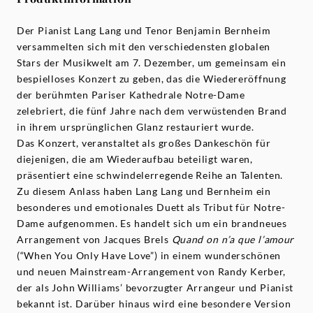
Der Pianist Lang Lang und Tenor Benjamin Bernheim
versammelten sich mit den verschiedensten globalen
Stars der Musikwelt am 7. Dezember, um gemeinsam ein
bespielloses Konzert zu geben, das die Wiedereröffnung
der berühmten Pariser Kathedrale Notre-Dame
zelebriert, die fünf Jahre nach dem verwüstenden Brand
in ihrem ursprünglichen Glanz restauriert wurde.
Das Konzert, veranstaltet als großes Dankeschön für
diejenigen, die am Wiederaufbau beteiligt waren,
präsentiert eine schwindelerregende Reihe an Talenten.
Zu diesem Anlass haben Lang Lang und Bernheim ein
besonderes und emotionales Duett als Tribut für Notre-
Dame aufgenommen. Es handelt sich um ein brandneues
Arrangement von Jacques Brels
Quand on n’a que l’amour
(“When You Only Have Love”) in einem wunderschönen
und neuen Mainstream-Arrangement von Randy Kerber,
der als John Williams’ bevorzugter Arrangeur und Pianist
bekannt ist. Darüber hinaus wird eine besondere Version