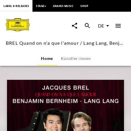
springen
LABEL & RELEASES
STAGE+
GRAINS MUSIC
SHOP
BREL
Quand
DE
on
BREL Quand on n'a que l'amour / Lang Lang, Benjamin Bernheim
n'a
Home
Künstler:innen
que
l'amour
/
Lang
Lang,