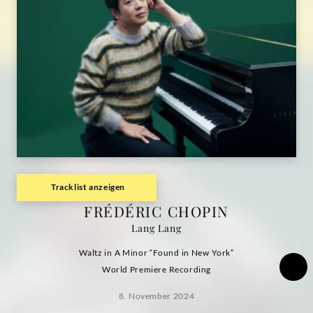
Lang
Lang
|
Deutsche
Grammophon
Tracklist anzeigen
FRÉDÉRIC CHOPIN
Lang Lang
Waltz in A Minor “Found in New York”
World Premiere Recording
8. November 2024