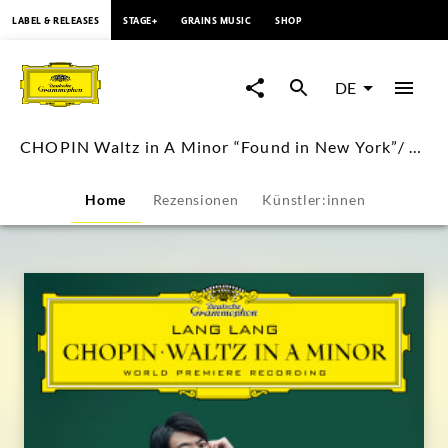
springen
LABEL & RELEASES
STAGE+
GRAINS MUSIC
SHOP
CHOPIN
Waltz
DE
in
CHOPIN Waltz in A Minor “Found in New York”/ Lang Lang
A
Home
Rezensionen
Künstler:innen
Minor
“Found
in
New
York”/