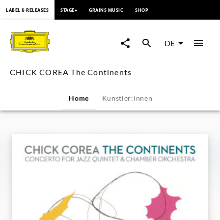
springen
LABEL & RELEASES
STAGE+
GRAINS MUSIC
SHOP
CHICK
COREA
DE
The
CHICK COREA The Continents
Continents
Home
Künstler:innen
|
Deutsche
Grammophon