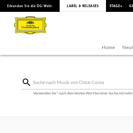
Erkunden Sie die DG-Welt:
LABEL & RELEASES
STAGE+
G
Chick
Corea
-
Home
Neui
Diskografie
|
Deutsche
Verwenden Sie * nach dem letzten Wort bei einer Suche mit mehre
Grammophon