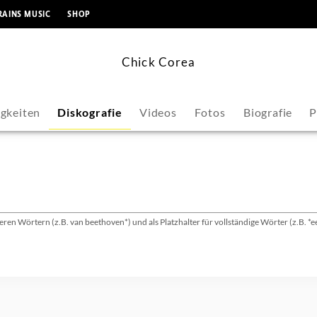
springen
RAINS MUSIC
SHOP
Chick Corea
gkeiten
Diskografie
Videos
Fotos
Biografie
P
ren Wörtern (z.B. van beethoven*) und als Platzhalter für vollständige Wörter (z.B. *e