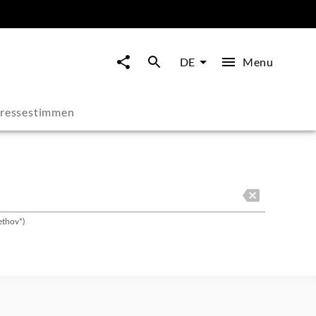
Menu
DE
ressestimmen
ethov*)