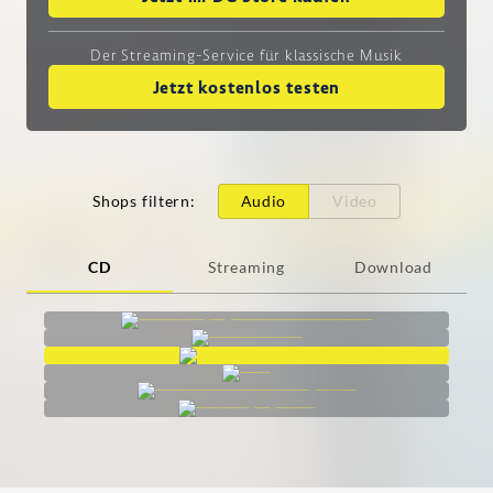
Der Streaming-Service
für klassische Musik
Jetzt kostenlos testen
Shops filtern
:
Audio
Video
CD
Streaming
Download