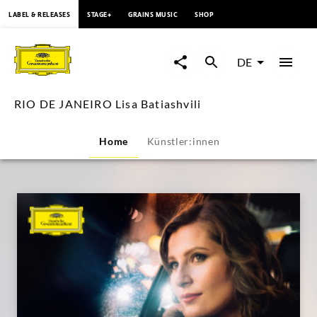
springen
LABEL & RELEASES
STAGE+
GRAINS MUSIC
SHOP
RIO
DE
DE
JANEIRO
RIO DE JANEIRO Lisa Batiashvili
Lisa
Home
Künstler:innen
Batiashvili
|
Deutsche
Grammophon