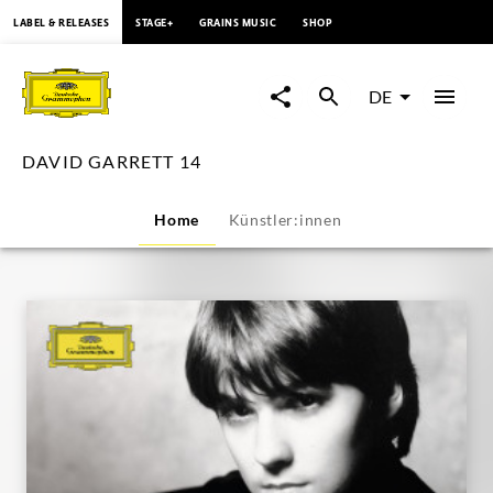
springen
LABEL & RELEASES
STAGE+
GRAINS MUSIC
SHOP
DAVID
GARRETT
DE
14
DAVID GARRETT 14
|
Home
Künstler:innen
Deutsche
Grammophon