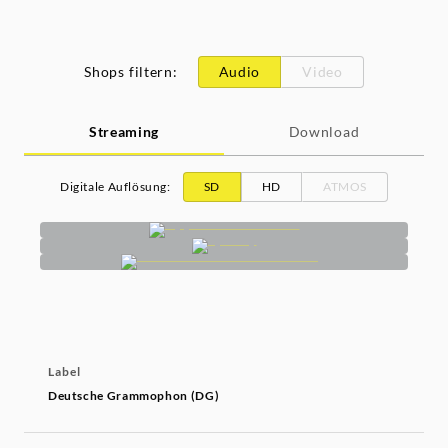
Shops filtern
:
Audio
Video
Streaming
Download
Digitale Auflösung
:
SD
HD
ATMOS
Label
Deutsche Grammophon (DG)