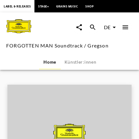
springen
LABEL & RELEASES
STAGE+
GRAINS MUSIC
SHOP
FORGOTTEN
MAN
DE
Soundtrack
FORGOTTEN MAN Soundtrack / Gregson
/
Home
Künstler:innen
Gregson
|
Deutsche
Grammophon