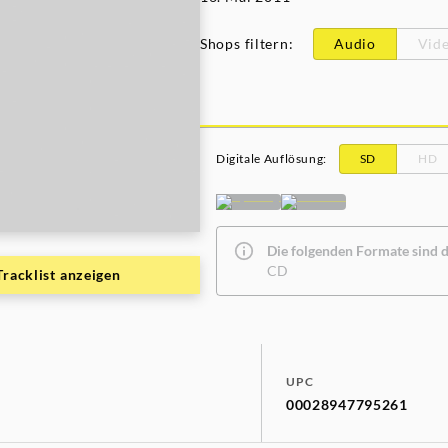
Shops filtern
:
Audio
Vid
Digitale Auflösung
:
SD
HD
Die folgenden Formate sind de
CD
Tracklist anzeigen
UPC
00028947795261