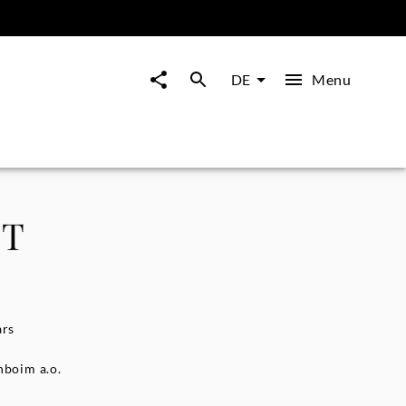
Menu
DE
ZT
ars
enboim a.o.