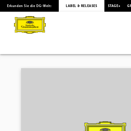
Erkunden Sie die DG-Welt:
LABEL & RELEASES
STAGE+
G
FRANZ
LISZT
Wild
and
crazy
|
Deutsche
Grammophon