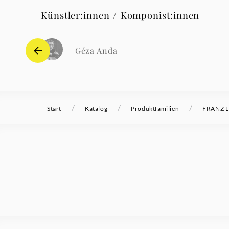
Künstler:innen / Komponist:innen
Géza Anda
/
/
/
Start
Katalog
Produktfamilien
FRANZ LI