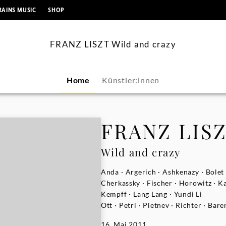
springen
RAINS MUSIC
SHOP
FRANZ LISZT Wild and crazy
Home
Künstler:innen
FRANZ LIS
Wild and crazy
Anda · Argerich · Ashkenazy · Bolet
Cherkassky · Fischer · Horowitz · K
Kempff · Lang Lang · Yundi Li
Ott · Petri · Pletnev · Richter · Bar
16. Mai 2011