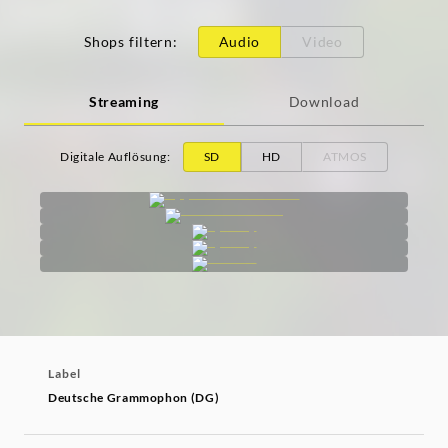
Shops filtern
:
Audio
Video
Streaming
Download
Digitale Auflösung
:
SD
HD
ATMOS
Label
Deutsche Grammophon (DG)