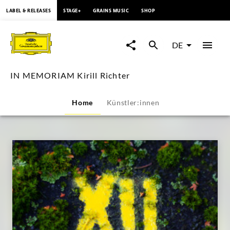
springen
LABEL & RELEASES
STAGE+
GRAINS MUSIC
SHOP
IN
MEMORIAM
DE
Kirill
IN MEMORIAM Kirill Richter
Richter
Home
Künstler:innen
|
Deutsche
Grammophon