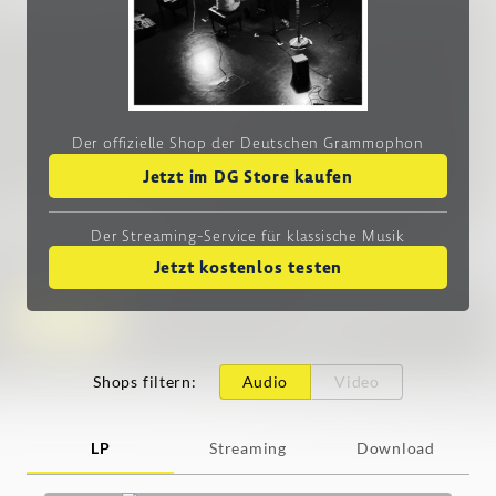
Der offizielle Shop der Deutschen Grammophon
Jetzt im DG Store kaufen
Der Streaming-Service
für klassische Musik
Jetzt kostenlos testen
Shops filtern
:
Audio
Video
LP
Streaming
Download