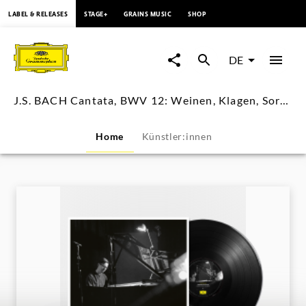
springen
LABEL & RELEASES
STAGE+
GRAINS MUSIC
SHOP
J.S.
BACH
DE
Cantata,
J.S. BACH Cantata, BWV 12: Weinen, Klagen, Sorgen, Zagen / Víkingur Ólafsson
BWV
Home
Künstler:innen
12:
Weinen,
Klagen,
Sorgen,
Zagen