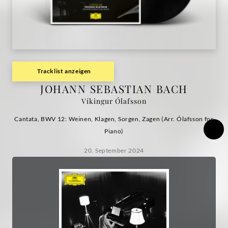
/
Víkingur
Ólafsson
Tracklist anzeigen
|
JOHANN SEBASTIAN BACH
Víkingur Ólafsson
Deutsche
Cantata, BWV 12: Weinen, Klagen, Sorgen, Zagen (Arr. Ólafsson for
Grammophon
Piano)
20. September 2024