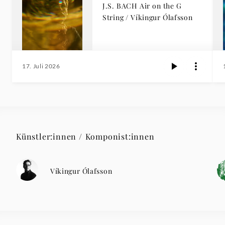
J.S. BACH Air on the G
String / Víkingur Ólafsson
17. Juli 2026
Künstler:innen / Komponist:innen
Víkingur Ólafsson