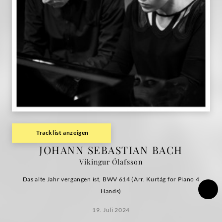
/
Víkingur
Ólafsson
|
Deutsche
Grammophon
Tracklist anzeigen
JOHANN SEBASTIAN BACH
Víkingur Ólafsson
Das alte Jahr vergangen ist, BWV 614 (Arr. Kurtág for Piano 4
Hands)
19. Juli 2024