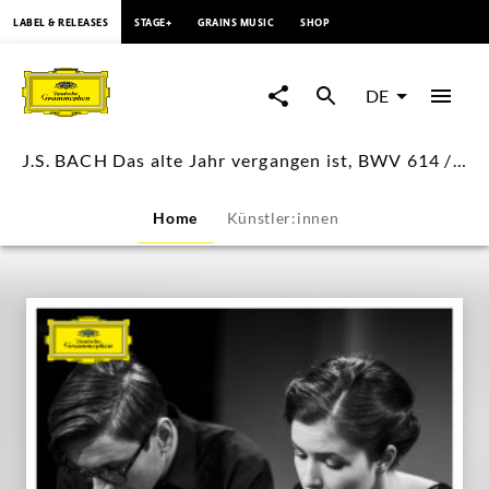
springen
LABEL & RELEASES
STAGE+
GRAINS MUSIC
SHOP
J.S.
BACH
DE
Das
J.S. BACH Das alte Jahr vergangen ist, BWV 614 / Víkingur Ólafsson
alte
Home
Künstler:innen
Jahr
vergangen
ist,
BWV
614