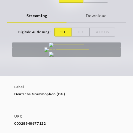
Streaming
Download
Digitale Auflösung
:
SD
HD
ATMOS
Label
Deutsche Grammophon (DG)
UPC
00028948677122