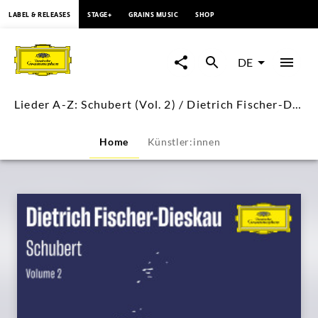
springen
LABEL & RELEASES
STAGE+
GRAINS MUSIC
SHOP
Lieder
A-
DE
Z:
Lieder A-Z: Schubert (Vol. 2) / Dietrich Fischer-Dieskau
Schubert
Home
Künstler:innen
(Vol.
2)
/
Dietrich
Fischer-