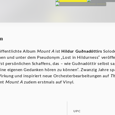
on
öffentlichte Album
Mount
A
ist
Hildur Guðnadóttirs
Solode
en und unter dem Pseudonym „Lost in Hildurness“ veröffen
fst persönlichen Schaffens, das – wie Guðnadóttir selbst s
eine eigenen Gedanken hören zu können“. Zwanzig Jahre spä
Wirkung und inspiriert neue Orchesterbearbeitungen auf
Th
int
Mount A
zudem erstmals auf Vinyl.
UPC