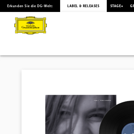
Erkunden Sie die DG-Welt:
LABEL & RELEASES
STAGE+
G
MOUNT
A
Guðnadóttir
|
Deutsche
Grammophon