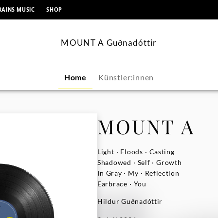
springen
RAINS MUSIC
SHOP
MOUNT A Guðnadóttir
Home
Künstler:innen
MOUNT A
Light · Floods · Casting
Shadowed · Self · Growth
In Gray · My · Reflection
Earbrace · You
Hildur Guðnadóttir