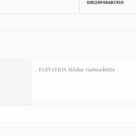
00028948685950
ELEVATION Hildur Guðnadóttir