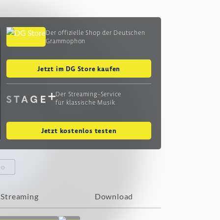
Der offizielle Shop der Deutschen
Grammophon
Jetzt im DG Store kaufen
Der Streaming-Service
für klassische Musik
Jetzt kostenlos testen
eo
Streaming
Download