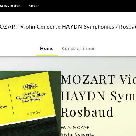
springen
RAINS MUSIC
SHOP
OZART Violin Concerto HAYDN Symphonies / Rosba
Home
Künstler:innen
MOZART Vio
HAYDN Sym
Rosbaud
W. A. MOZART
Violin Concerto