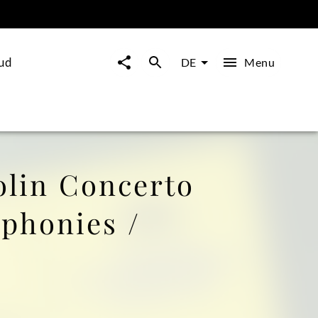
ud
Menu
DE
lin Concerto
phonies /