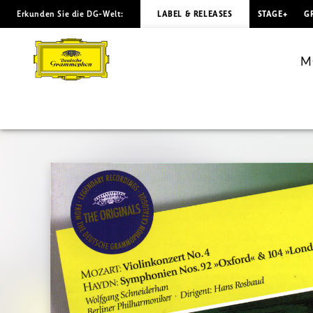
Erkunden Sie die DG-Welt:
LABEL & RELEASES
STAGE+
G
MOZART
Violin
M
Concerto
HAYDN
Symphonies
/
Rosbaud
|
Deutsche