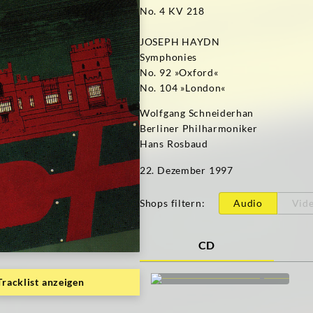
No. 4 KV 218
JOSEPH HAYDN
Symphonies
No. 92 »Oxford«
No. 104 »London«
Wolfgang Schneiderhan
Berliner Philharmoniker
Hans Rosbaud
22. Dezember 1997
Shops filtern
:
Audio
Vid
CD
Tracklist anzeigen