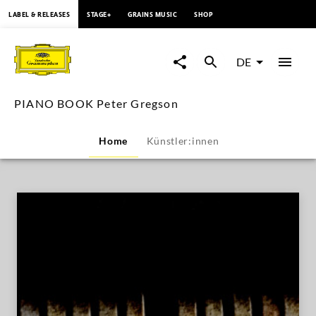
springen
LABEL & RELEASES
STAGE+
GRAINS MUSIC
SHOP
PIANO
BOOK
DE
Peter
PIANO BOOK Peter Gregson
Gregson
Home
Künstler:innen
|
Deutsche
Grammophon