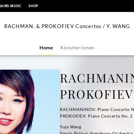
springen
RAINS MUSIC
SHOP
RACHMAN. & PROKOFIEV Concertos / Y. WANG
Home
Künstler:innen
RACHMANIN
PROKOFIEV
RACHMANINOV: Piano Concerto N
PROKOFIEV: Piano Concerto No. 2
Yuja Wang
Simón Bolívar Symphony Orchestra