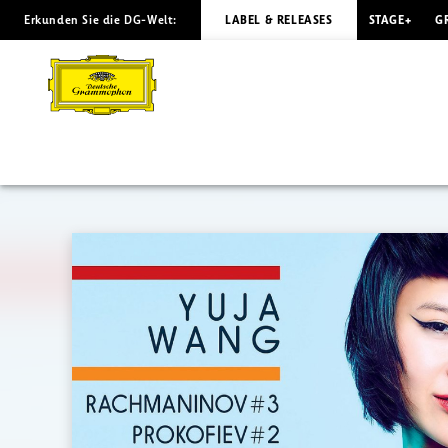
Erkunden Sie die DG-Welt:
LABEL & RELEASES
STAGE+
G
RACHMAN.
&
PROKOFIEV
Concertos
/
Y.
WANG
|
Deutsche