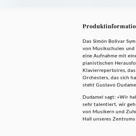
Produktinformati
Das Simón Bolívar Sym
von Musikschulen und 
eine Aufnahme mit einer
pianistischen Herausfo
Klavierrepertoires, da
Orchesters, das sich h
steht Gustavo Dudamel
Dudamel sagt: »Wir hab
sehr talentiert, wir g
von Musikern und Zuhör
Hall unseres Zentrums