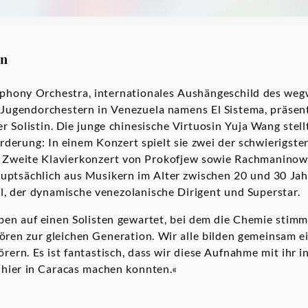
on
phony Orchestra, internationales Aushängeschild des we
Jugendorchestern in Venezuela namens El Sistema, präsent
 Solistin. Die junge chinesische Virtuosin Yuja Wang stell
rderung: In einem Konzert spielt sie zwei der schwierigs
s Zweite Klavierkonzert von Prokofjew sowie Rachmaninows
auptsächlich aus Musikern im Alter zwischen 20 und 30 Ja
, der dynamische venezolanische Dirigent und Superstar.
en auf einen Solisten gewartet, bei dem die Chemie stimmt.
ehören zur gleichen Generation. Wir alle bilden gemeinsam 
ern. Es ist fantastisch, dass wir diese Aufnahme mit ihr i
 hier in Caracas machen konnten.«