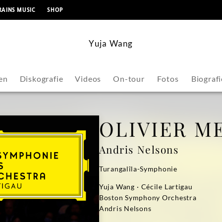
springen
RAINS MUSIC
SHOP
Yuja Wang
en
Diskografie
Videos
On-tour
Fotos
Biografi
OLIVIER M
Andris Nelsons
Turangalîla-Symphonie
Yuja Wang · Cécile Lartigau
Boston Symphony Orchestra
Andris Nelsons