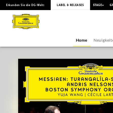
Erkunden Sie die DG-Welt:
LABEL & RELEASES
STAGE+
G
Yuja
Wang
-
Home
Neuigkeit
Übersicht
|
Deutsche
Grammophon