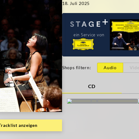
18. Juli 2025
ein Service von
Shops filtern
:
Audio
Vid
CD
Tracklist anzeigen