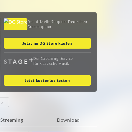
Der offizielle Shop der Deutschen
Grammophon
Jetzt im DG Store kaufen
Der Streaming-Service
für klassische Musik
Jetzt kostenlos testen
eo
Streaming
Download