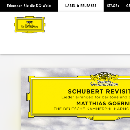
Erkunden Sie die DG-Welt:
LABEL & RELEASES
STAGE+
G
SCHUBERT
REVISITED
Goerne
|
Deutsche
Grammophon