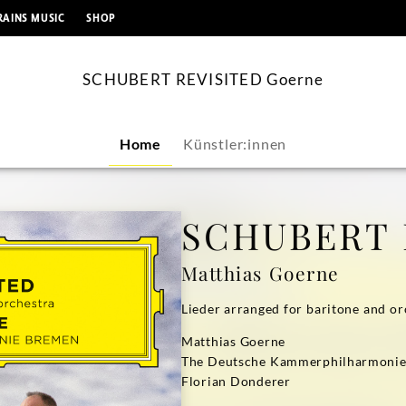
springen
RAINS MUSIC
SHOP
SCHUBERT REVISITED Goerne
Home
Künstler:innen
SCHUBERT 
Matthias Goerne
Lieder arranged for baritone and or
Matthias Goerne
The Deutsche Kammerphilharmoni
Florian Donderer