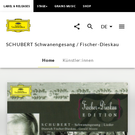
springen
LABEL & RELEASES
STAGE+
GRAINS MUSIC
SHOP
SCHUBERT
Schwanengesang
DE
/
SCHUBERT Schwanengesang / Fischer-Dieskau
Fischer-
Home
Künstler:innen
Dieskau
|
Deutsche
Grammophon