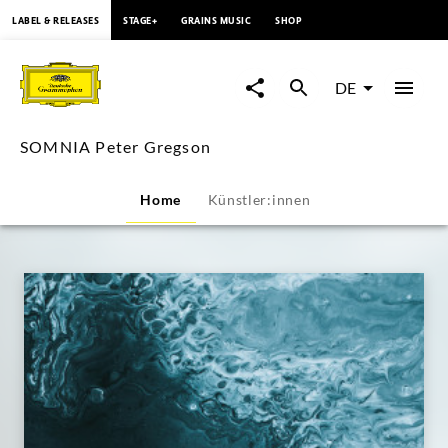
springen
LABEL & RELEASES
STAGE+
GRAINS MUSIC
SHOP
SOMNIA
Peter
DE
Gregson
SOMNIA Peter Gregson
|
Home
Künstler:innen
Deutsche
Grammophon