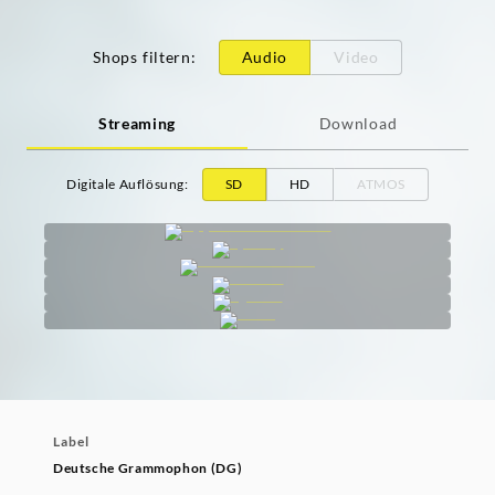
Shops filtern
:
Audio
Video
Streaming
Download
Digitale Auflösung
:
SD
HD
ATMOS
Label
Deutsche Grammophon (DG)