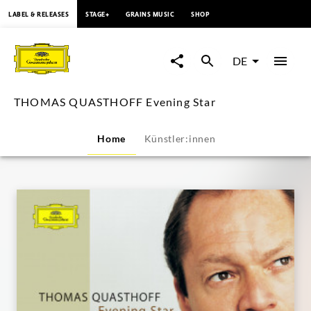
springen
LABEL & RELEASES
STAGE+
GRAINS MUSIC
SHOP
THOMAS
QUASTHOFF
DE
Evening
THOMAS QUASTHOFF Evening Star
Star
Home
Künstler:innen
|
Deutsche
Grammophon