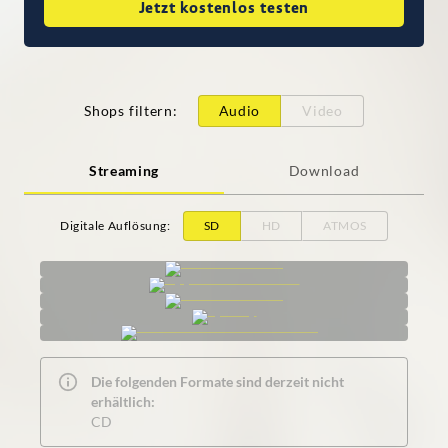
Jetzt kostenlos testen
Shops filtern
:
Audio
Video
Streaming
Download
Digitale Auflösung
:
SD
HD
ATMOS
Die folgenden Formate sind derzeit nicht
erhältlich:
CD