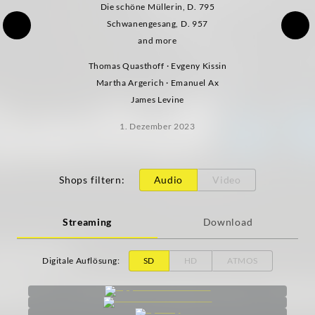
Die schöne Müllerin, D. 795
Schwanengesang, D. 957
and more
Thomas Quasthoff · Evgeny Kissin
Martha Argerich · Emanuel Ax
James Levine
1. Dezember 2023
Shops filtern
:
Audio
Video
Streaming
Download
Digitale Auflösung
:
SD
HD
ATMOS