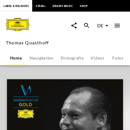
springen
LABEL & RELEASES
STAGE+
GRAINS MUSIC
SHOP
Thomas
Quasthoff
DE
-
Thomas Quasthoff
Übersicht
Home
Neuigkeiten
Diskografie
Videos
Fotos
|
Deutsche
Grammophon