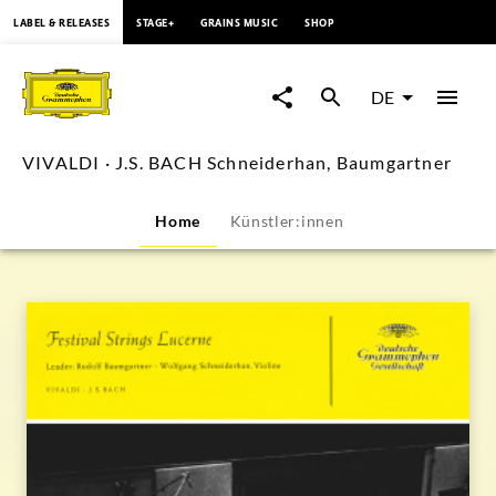
springen
LABEL & RELEASES
STAGE+
GRAINS MUSIC
SHOP
VIVALDI
·
DE
J.S.
VIVALDI · J.S. BACH Schneiderhan, Baumgartner
BACH
Home
Künstler:innen
Schneiderhan,
Baumgartner
|
Deutsche
Grammophon