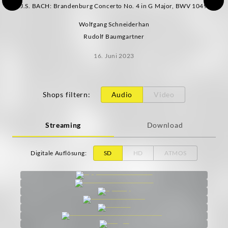
J.S. BACH: Brandenburg Concerto No. 4 in G Major, BWV 1049
Wolfgang Schneiderhan
Rudolf Baumgartner
16. Juni 2023
Shops filtern
:
Audio
Video
Streaming
Download
Digitale Auflösung
:
SD
HD
ATMOS